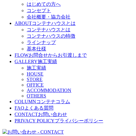
はじめての方へ
コンセプト
会社概要・協力会社
ABOUT
コンテナハウスとは
コンテナハウスとは
コンテナハウスの特徴
ラインナップ
基本仕様
FLOW
お問合せからお引渡しまで
GALLERY
施工実績
施工実績
HOUSE
STORE
OFFICE
ACCOMMODATION
OTHERS
COLUMN
コンテナコラム
FAQ
よくある質問
CONTACT
お問い合わせ
PRIVACY POLICY
プライバシーポリシー